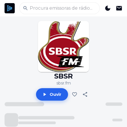
SBSR
sbsr.fm
Ouvir