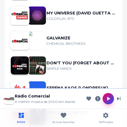
MY UNIVERSE (DAVID GUETTA REMIX)
COLDPLAY, BTS
GALVANIZE
CHEMICAL BROTHERS
DON'T YOU (FORGET ABOUT ME)
SIMPLE MINDS
SERENA KAOS (LONDRESUK)
Cookie Preferences
S
DIGRESSÃO MUNDIAL
Rádio Comercial
A melhor música de 2000 em diante
Allow analytics
Essential only
I BELIEVE I CAN FLY
JAMES INGRAM
Início
As tuas favoritas
Definições