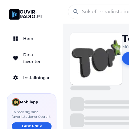
OUVIR-
RADIO.PT
T
Hem
Mús
Dina
favoriter
Inställningar
Mobilapp
Ta med dig dina
favoritstationer överallt
LADDA NER