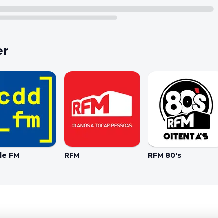
er
de FM
RFM
RFM 80's
Coo