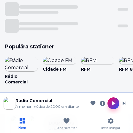
Populära stationer
Cidade FM
RFM
RFM 8
Rádio
Comercial
Cookie Preferences
Rádio Comercial
Spelas nu
A melhor música de 2000 em diante
Allow analytics
Essential only
DIAMONDS
Hem
Dina favoriter
Inställningar
RIHANNA