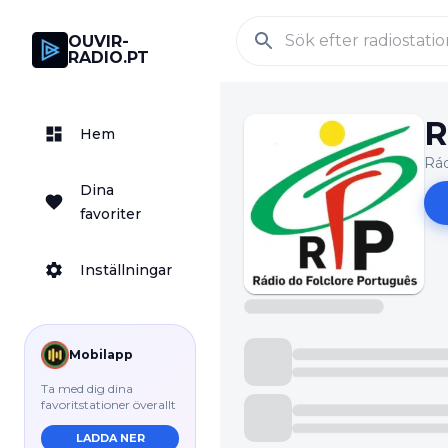
OUVIR-
RADIO.PT
R
Hem
Rád
Dina
favoriter
Inställningar
Mobilapp
Ta med dig dina
favoritstationer överallt
LADDA NER