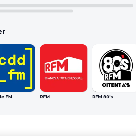
er
de FM
RFM
RFM 80's
Coo