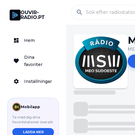
OUVIR-
RADIO.PT
M
Hem
ME
Dina
favoriter
Inställningar
Mobilapp
Ta med dig dina
favoritstationer överallt
LADDA NER