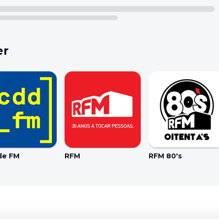
er
de FM
RFM
RFM 80's
Coo