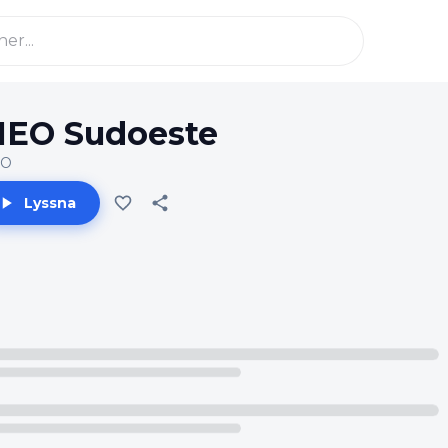
EO Sudoeste
O
Lyssna