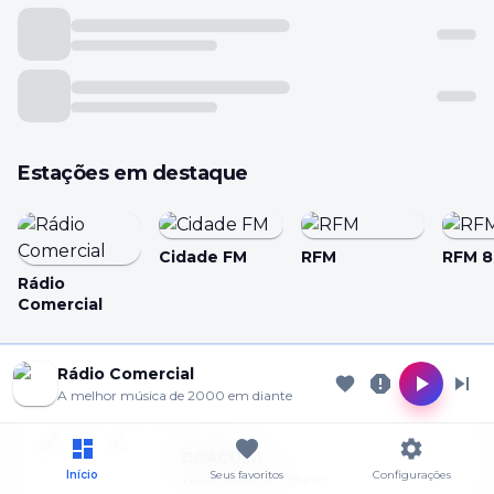
Estações em destaque
Cidade FM
RFM
RFM 8
Rádio
Comercial
Cookie Preferences
Rádio Comercial
Tocando agora
A melhor música de 2000 em diante
Allow analytics
Essential only
DRACULA
Início
Seus favoritos
Configurações
TAME IMPALA, JENNIE