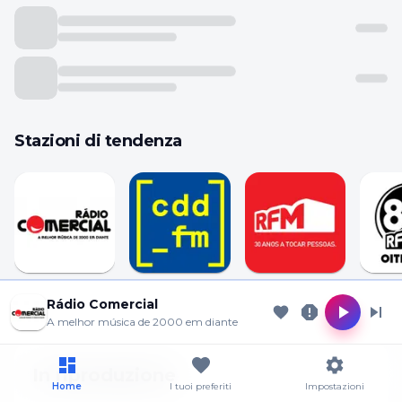
Stazioni di tendenza
Cookie Preferences
Rádio
Cidade FM
RFM
RFM 8
Rádio Comercial
Comercial
A melhor música de 2000 em diante
Allow analytics
Essential only
In riproduzione
Home
I tuoi preferiti
Impostazioni