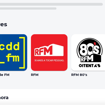
res
de FM
RFM
RFM 80's
hora
Coo