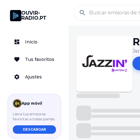
OUVIR-
RADIO.PT
R
Inicio
Jaz
Tus favoritos
Ajustes
App móvil
Lleva tus emisoras
favoritas a todas partes
DESCARGAR