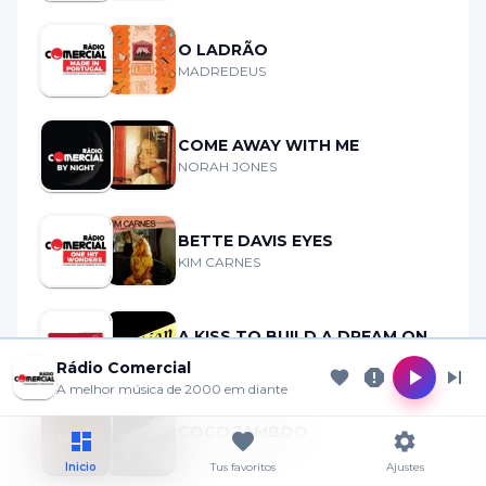
O LADRÃO
MADREDEUS
COME AWAY WITH ME
NORAH JONES
BETTE DAVIS EYES
KIM CARNES
A KISS TO BUILD A DREAM ON
Cookie Preferences
AL SOMMA
Rádio Comercial
A melhor música de 2000 em diante
Allow analytics
Essential only
COCO JAMBOO
ANGELIKA VEE
Inicio
Tus favoritos
Ajustes