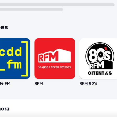
res
de FM
RFM
RFM 80's
hora
Coo