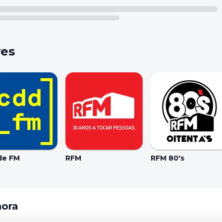
res
de FM
RFM
RFM 80's
hora
Coo