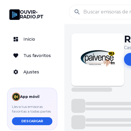
OUVIR-
RADIO.PT
R
Inicio
Cas
Tus favoritos
Ajustes
App móvil
Lleva tus emisoras
favoritas a todas partes
DESCARGAR