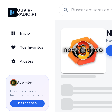
OUVIR-
RADIO.PT
N
Inicio
No
Tus favoritos
Ajustes
App móvil
Lleva tus emisoras
favoritas a todas partes
DESCARGAR