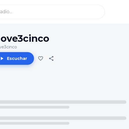
ove3cinco
ve3cinco
Escuchar