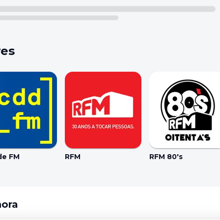
res
de FM
RFM
RFM 80's
hora
Coo