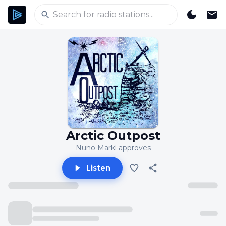
Arctic Outpost
Nuno Markl approves
Listen