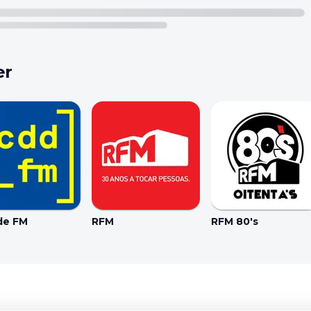
er
de FM
RFM
RFM 80's
Coo