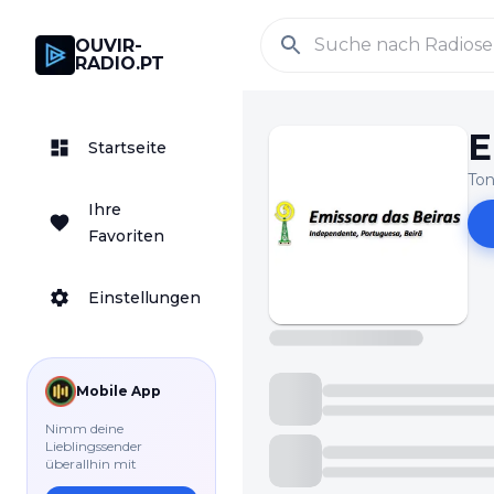
OUVIR-
RADIO.PT
E
Startseite
Ton
Ihre
Favoriten
Einstellungen
Mobile App
Nimm deine
Lieblingssender
überallhin mit